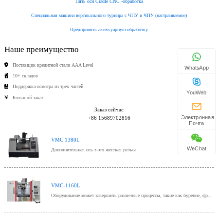
Пять оси Cradle CNC -обработка
Специальная машина вертикального турнира с ЧПУ и ЧПУ (настраиваемое)
Предпринять аксессуарную обработку
Наше преимущество
Поставщик кредитной стали AAA Level
WhatsApp
10+ складов
Поддержка осмотра из трех частей
YouWeb
Большой заказ
Заказ сейчас
Электронная
+86 15689702816
Почта
VMC 1380L
WeChat
Дополнительная ось z-это жесткая рельса
VMC-1160L
Оборудование может завершить различные процессы, такие как бурение, фрезерование, скучное, расширяющее, развернутое,