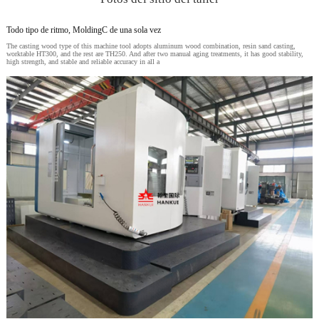
Todo tipo de ritmo, MoldingC de una sola vez
The casting wood type of this machine tool adopts aluminum wood combination, resin sand casting,
worktable HT300, and the rest are TH250. And after two manual aging treatments, it has good stability,
high strength, and stable and reliable accuracy in all a