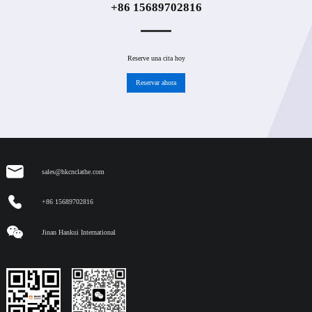
+86 15689702816
Reserve una cita hoy
Reservar ahora
sales@hkcnclathe.com
+86 15689702816
Jinan Hankui International