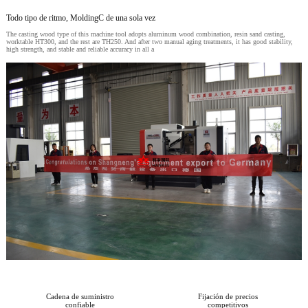
Todo tipo de ritmo, MoldingC de una sola vez
The casting wood type of this machine tool adopts aluminum wood combination, resin sand casting,
worktable HT300, and the rest are TH250. And after two manual aging treatments, it has good stability,
high strength, and stable and reliable accuracy in all a
Cadena de suministro
Fijación de precios
confiable
competitivos