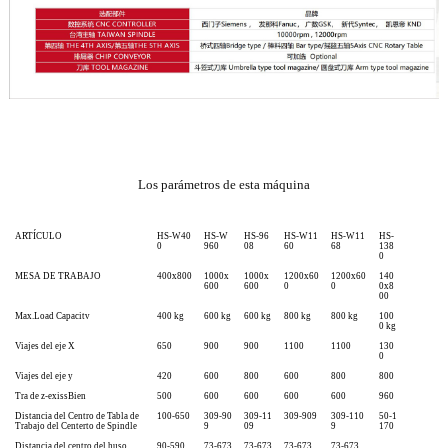
Los parámetros de esta máquina
ARTÍCULO
HS-W40
HS-W
HS-96
HS-W11
HS-W11
HS-
0
960
08
60
68
138
0
MESA DE TRABAJO
400x800
1000x
1000x
1200x60
1200x60
140
600
600
0
0
0x8
00
Max.Load Capacitv
400 kg
600 kg
600 kg
800 kg
800 kg
100
0 kg
Viajes del eje X
650
900
900
1100
1100
130
0
Viajes del eje y
420
600
800
600
800
800
Tra de z-exiss
Bien
500
600
600
600
600
960
Distancia del Centro de Tabla de
100-650
309-90
309-11
309-909
309-110
50-1
Trabajo del Centerto de Spindle
9
09
9
170
Distancia del centro del huso
90-590
73-673
73-673
73-673
73-673