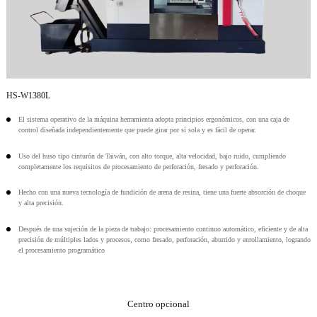
HS-W1380L
El sistema operativo de la máquina herramienta adopta principios ergonómicos, con una caja de
control diseñada independientemente que puede girar por sí sola y es fácil de operar.
Uso del huso tipo cinturón de Taiwán, con alto torque, alta velocidad, bajo ruido, cumpliendo
completamente los requisitos de procesamiento de perforación, fresado y perforación.
Hecho con una nueva tecnología de fundición de arena de resina, tiene una fuerte absorción de choque
y alta precisión.
Después de una sujeción de la pieza de trabajo: procesamiento continuo automático, eficiente y de alta
precisión de múltiples lados y procesos, como fresado, perforación, aburrido y enrollamiento, logrando
el procesamiento programático
Centro opcional