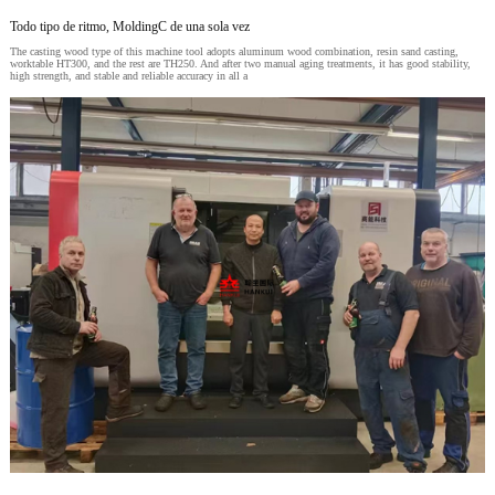
Todo tipo de ritmo, MoldingC de una sola vez
The casting wood type of this machine tool adopts aluminum wood combination, resin sand casting,
worktable HT300, and the rest are TH250. And after two manual aging treatments, it has good stability,
high strength, and stable and reliable accuracy in all a